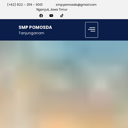
(+62) 822 – 2114 – 9001
smp.pomosda@gmail.com
Nganjuk, Jawa Timur
SMP POMOSDA
Tanjunganom