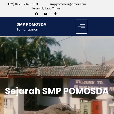
(+62) 822 – 2114 – 9001
smp.pomosda@gmail.com
Nganjuk, Jawa Timur
SMP POMOSDA
Tanjunganom
Sejarah SMP POMOSDA