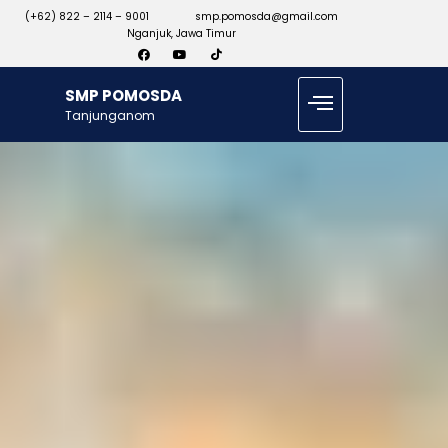
(+62) 822 – 2114 – 9001
smp.pomosda@gmail.com
Nganjuk, Jawa Timur
SMP POMOSDA
Tanjunganom