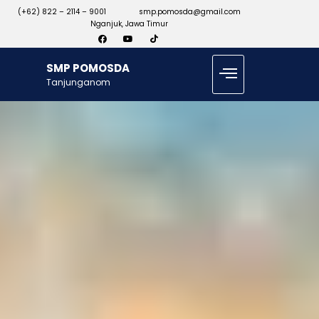
(+62) 822 – 2114 – 9001
smp.pomosda@gmail.com
Nganjuk, Jawa Timur
SMP POMOSDA
Tanjunganom