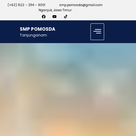
(+62) 822 – 2114 – 9001
smp.pomosda@gmail.com
Nganjuk, Jawa Timur
SMP POMOSDA
Tanjunganom