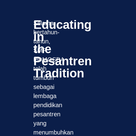
Educating
Selama
bertahun-
in
tahun,
the
SMP
Pesantren
POMOSDA
telah
Tradition
tumbuh
sebagai
lembaga
pendidikan
pesantren
yang
menumbuhkan