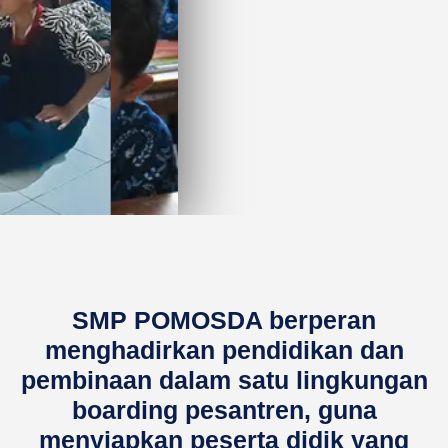
 dan
Pendidikan 
ren
Pembelajaran mengikuti kurikulum na
akademik yang kuat, dipandu guru ko
SMP POMOSDA berperan
an pembinaan harian
belajar yang mema
badah, disiplin, dan
menghadirkan pendidikan dan
 sejak dini.
pembinaan dalam satu lingkungan
Read More
boarding pesantren, guna
menyiapkan peserta didik yang