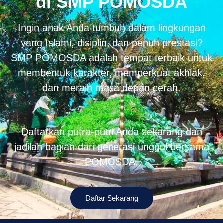
di SMP POMOSDA
Ingin anak Anda tumbuh dalam lingkungan
yang Islami, disiplin, dan penuh prestasi?
SMP POMOSDA adalah tempat terbaik untuk
membentuk karakter, memperkuat akhlak,
dan meraih masa depan cerah.
Daftarkan putra-putri Anda sekarang dan
jadilah bagian dari generasi unggul bersama
POMOSDA.
Daftar Sekarang