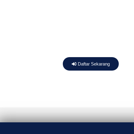
pengetahuan, tetapi
juga membangun
akhlak, kemandirian,
dan keterampilan
masa depan.
Daftar Sekarang