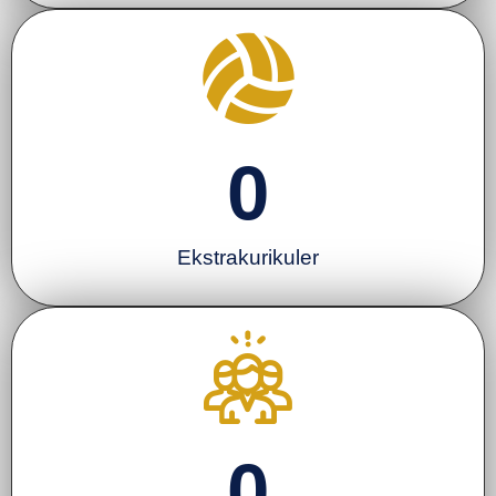
0
Ekstrakurikuler
0