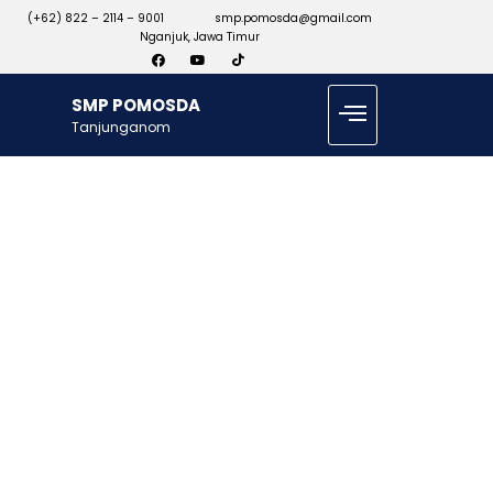
(+62) 822 – 2114 – 9001
smp.pomosda@gmail.com
Nganjuk, Jawa Timur
SMP POMOSDA
Tanjunganom
SMP
POMOSDA
Di SMP POMOSDA,
siswa tidak hanya
belajar ilmu