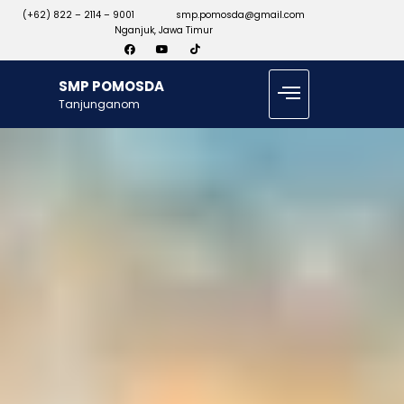
(+62) 822 – 2114 – 9001
smp.pomosda@gmail.com
Nganjuk, Jawa Timur
SMP POMOSDA
Tanjunganom