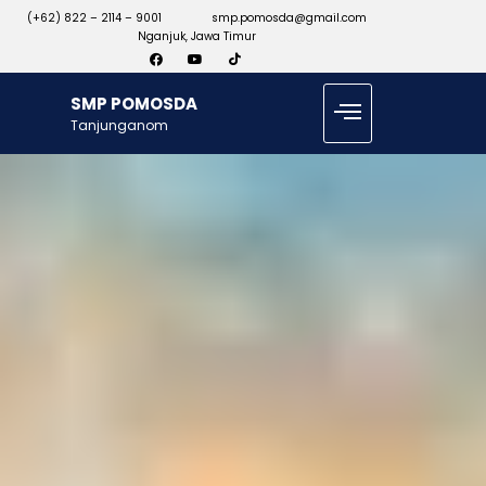
(+62) 822 – 2114 – 9001
smp.pomosda@gmail.com
Nganjuk, Jawa Timur
SMP POMOSDA
Tanjunganom