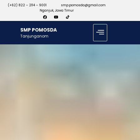
(+62) 822 – 2114 – 9001
smp.pomosda@gmail.com
Nganjuk, Jawa Timur
SMP POMOSDA
Tanjunganom