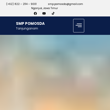
(+62) 822 – 2114 – 9001
smp.pomosda@gmail.com
Nganjuk, Jawa Timur
SMP POMOSDA
Tanjunganom