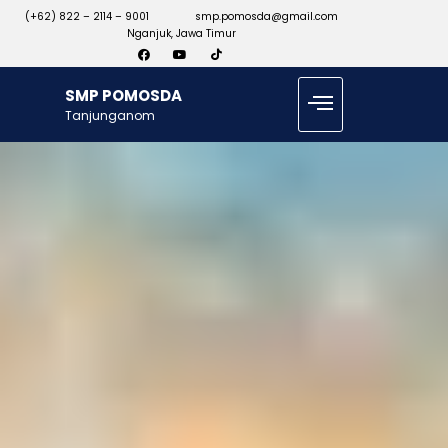
(+62) 822 – 2114 – 9001
smp.pomosda@gmail.com
Nganjuk, Jawa Timur
SMP POMOSDA
Tanjunganom