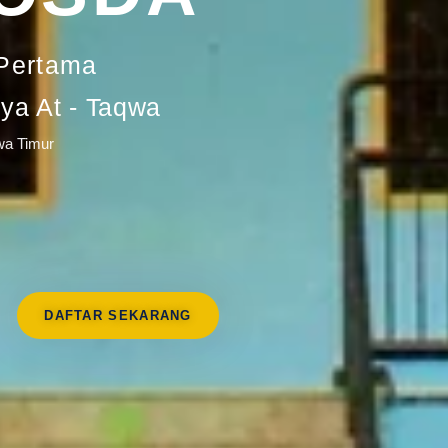
Pertama
a At - Taqwa
wa Timur
DAFTAR SEKARANG