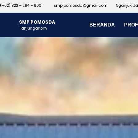
(+62) 822 – 2114 – 9001
smp.pomosda@gmail.com
Nganjuk, J
SMP POMOSDA
BERANDA
PROF
Tanjunganom