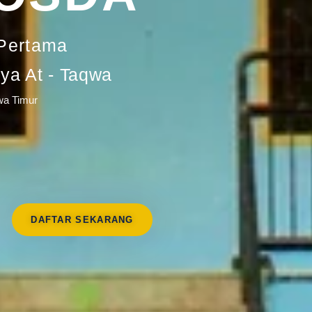
Pertama
a At - Taqwa
wa Timur
DAFTAR SEKARANG