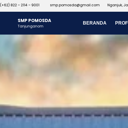
(+62) 822 – 2114 – 9001
smp.pomosda@gmail.com
Nganjuk, J
SMP POMOSDA
BERANDA
PROF
Tanjunganom