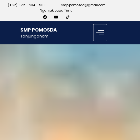
(+62) 822 – 2114 – 9001
smp.pomosda@gmail.com
Nganjuk, Jawa Timur
SMP POMOSDA
Tanjunganom