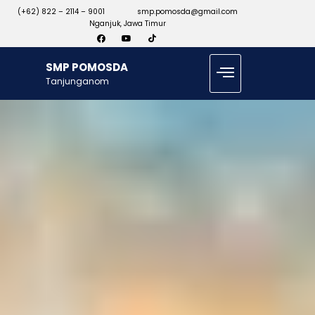
(+62) 822 – 2114 – 9001
smp.pomosda@gmail.com
Nganjuk, Jawa Timur
SMP POMOSDA
Tanjunganom