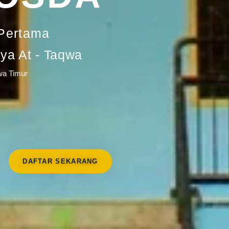
Pertama
a At - Taqwa
wa Timur
DAFTAR SEKARANG