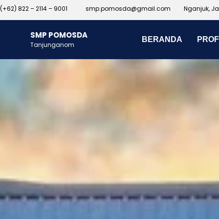
(+62) 822 – 2114 – 9001
smp.pomosda@gmail.com
Nganjuk, J
SMP POMOSDA
BERANDA
PROF
Tanjunganom