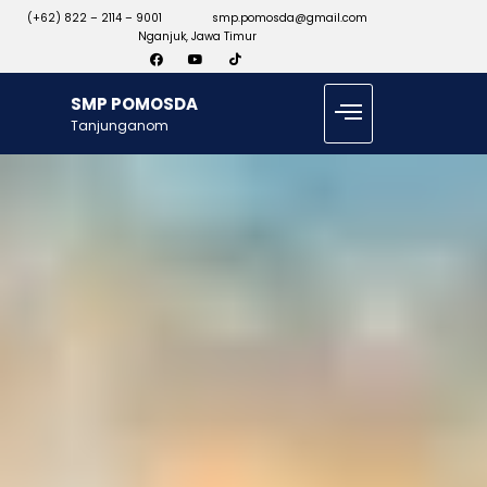
(+62) 822 – 2114 – 9001
smp.pomosda@gmail.com
Nganjuk, Jawa Timur
SMP POMOSDA
Tanjunganom