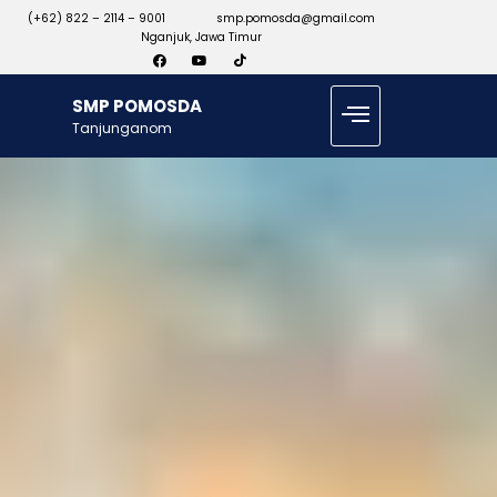
(+62) 822 – 2114 – 9001
smp.pomosda@gmail.com
Nganjuk, Jawa Timur
SMP POMOSDA
Tanjunganom