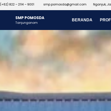
(+62) 822 – 2114 – 9001
smp.pomosda@gmail.com
Nganjuk, J
SMP POMOSDA
BERANDA
PROF
Tanjunganom