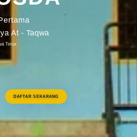
Pertama
a At - Taqwa
wa Timur
DAFTAR SEKARANG