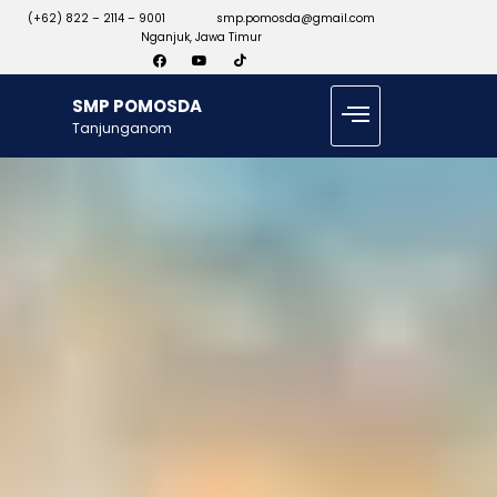
(+62) 822 – 2114 – 9001
smp.pomosda@gmail.com
Nganjuk, Jawa Timur
SMP POMOSDA
Tanjunganom