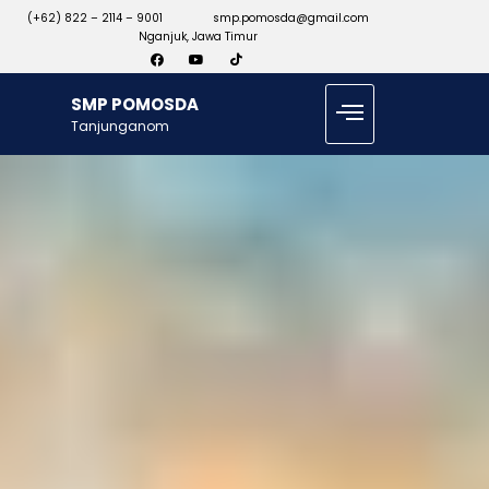
(+62) 822 – 2114 – 9001
smp.pomosda@gmail.com
Nganjuk, Jawa Timur
SMP POMOSDA
Tanjunganom