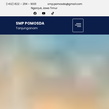
(+62) 822 – 2114 – 9001
smp.pomosda@gmail.com
Nganjuk, Jawa Timur
SMP POMOSDA
Tanjunganom