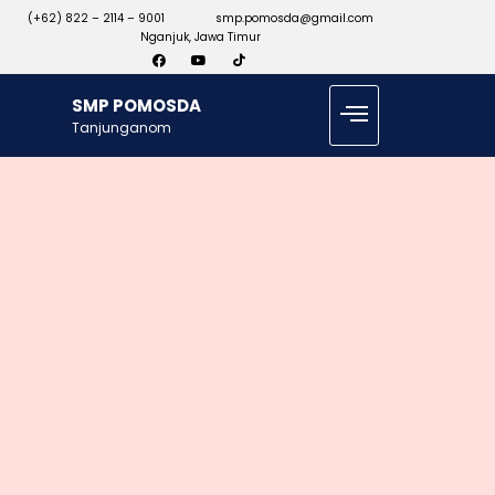
(+62) 822 – 2114 – 9001
smp.pomosda@gmail.com
Nganjuk, Jawa Timur
SMP POMOSDA
Tanjunganom