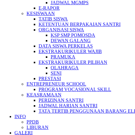
JADWAL MGMPS
E-RAPOR
KESISWAAN
TATIB SISWA
KETENTUAN BERPAKAIAN SANTRI
ORGANISASI SISWA
KSP SMP POMOSDA
DEWAN GALANG
DATA SISWA PERKELAS
EKSTRAKURIKULER WAJIB
PRAMUKA
EKSTRAKURIKULER PILIHAN
OLAHRAGA
SENI
PRESTASI
ENTREPRENEUR SCHOOL
PROGRAM VOCASIONAL SKILL
KEASRAMAAN
PERIZINAN SANTRI
JADWAL HARIAN SANTRI
TATA TERTIB PENGGUNAAN BARANG EL
INFO
PPDB
LIBURAN
GALERI