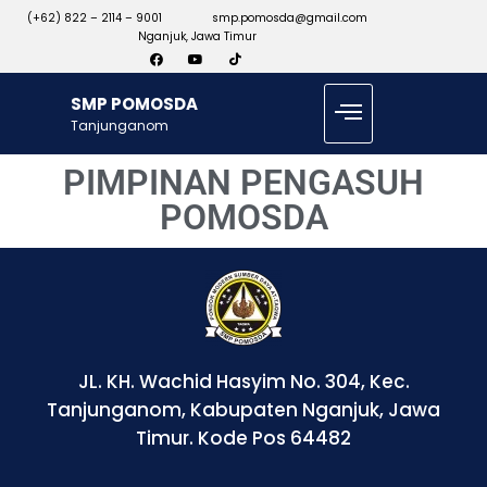
(+62) 822 – 2114 – 9001
smp.pomosda@gmail.com
Nganjuk, Jawa Timur
SMP POMOSDA
Tanjunganom
PIMPINAN PENGASUH
POMOSDA
JL. KH. Wachid Hasyim No. 304, Kec.
Tanjunganom, Kabupaten Nganjuk, Jawa
Timur. Kode Pos 64482